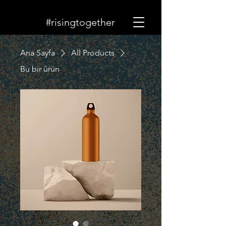
#risingtogether
Ana Sayfa
All Products
Bu bir ürün