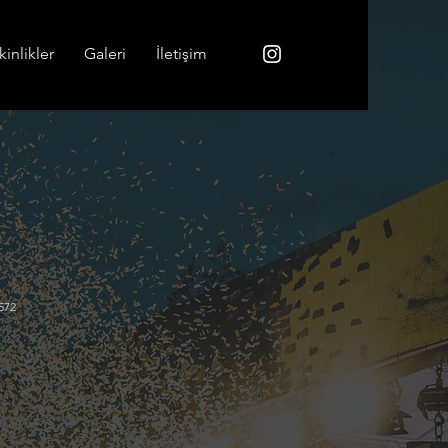
inlikler
Galeri
İletişim
572