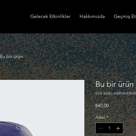
Gelecek Etkinlikler
Hakkımızda
Geçmiş Etk
Bu bir ürün
Bu bir ürün
Stok kodu: 632835642834
Fiyat
₺40,00
Adet
*