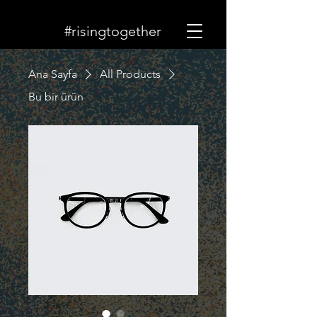
#risingtogether
Ana Sayfa
All Products
Bu bir ürün