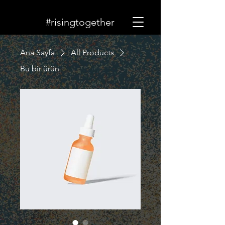
#risingtogether
Ana Sayfa
All Products
Bu bir ürün